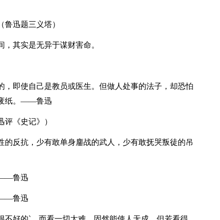
（鲁迅题三义塔）
时间，其实是无异于谋财害命。
医的，即使自己是教员或医生。但做人处事的法子，却恐怕
废纸。——鲁迅
迅评《史记》）
韧性的反抗，少有敢单身鏖战的武人，少有敢抚哭叛徒的吊
——鲁迅
——鲁迅
很不好的`。而看一切太难，固然能使人无成，但若看得