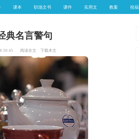
告
课本
职场文书
课件
实用文
教案
祝福
经典名言警句
:59:45
阅读全文
下载本文