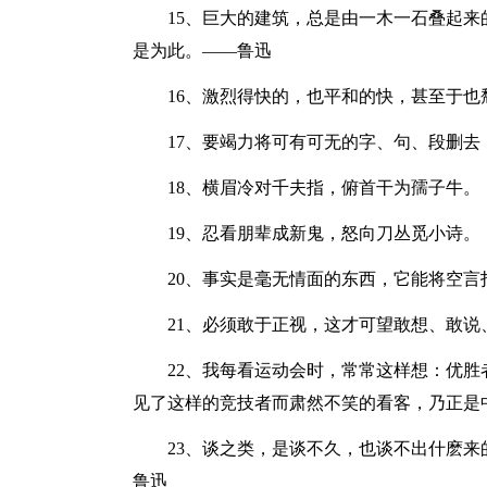
15、巨大的建筑，总是由一木一石叠起
是为此。——鲁迅
16、激烈得快的，也平和的快，甚至于也
17、要竭力将可有可无的字、句、段删去
18、横眉冷对千夫指，俯首干为孺子牛。
19、忍看朋辈成新鬼，怒向刀丛觅小诗
20、事实是毫无情面的东西，它能将空言
21、必须敢于正视，这才可望敢想、敢说
22、我每看运动会时，常常这样想：优
见了这样的竞技者而肃然不笑的看客，乃正是
23、谈之类，是谈不久，也谈不出什麽
鲁迅