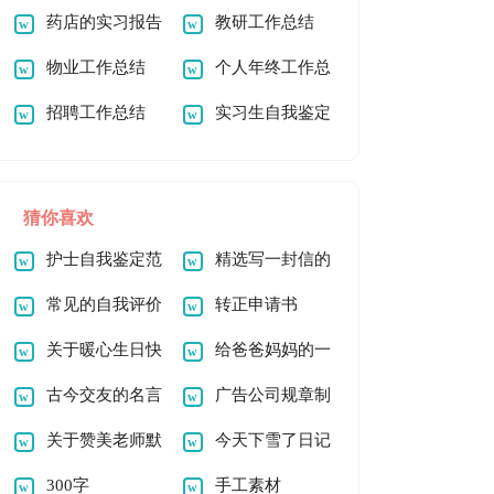
书
药店的实习报告
教研工作总结
范文汇编五篇
物业工作总结
个人年终工作总
招聘工作总结
结汇编15篇
实习生自我鉴定
15篇
猜你喜欢
护士自我鉴定范
精选写一封信的
文
常见的自我评价
作文八篇
转正申请书
关于暖心生日快
【荐】
给爸爸妈妈的一
乐祝福语大全160句
古今交友的名言
封信(汇编15篇)
广告公司规章制
名句
关于赞美老师默
度集合15篇
今天下雪了日记
默奉献的名言
300字
手工素材