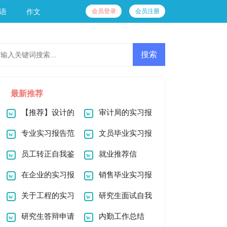
会员登录
会员注册
语
作文
最新推荐
【推荐】设计的
审计局的实习报
实习报告汇总8篇
专业实习报告范
告
文员毕业实习报
文集合7篇
员工转正自我鉴
告
就业推荐信
定(15篇)
在企业的实习报
销售毕业实习报
告范文合集五篇
关于工程的实习
告
研究生面试自我
报告合集8篇
研究生答辩申请
介绍
内勤工作总结