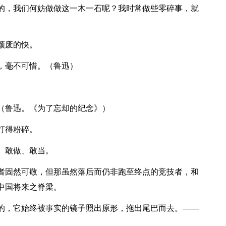
来的，我们何妨做做这一木一石呢？我时常做些零碎事，就
颓废的快。
，毫不可惜。（鲁迅）
。（鲁迅。《为了忘却的纪念》）
打得粉碎。
、敢做、敢当。
胜者固然可敬，但那虽然落后而仍非跑至终点的竞技者，和
中国将来之脊梁。
来的，它始终被事实的镜子照出原形，拖出尾巴而去。——