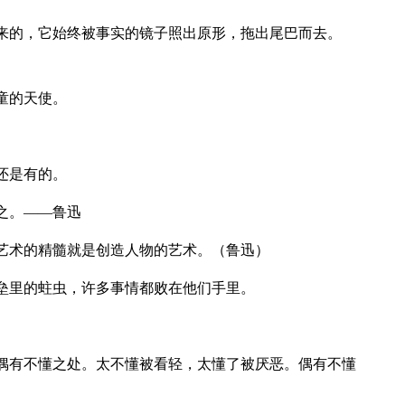
麽来的，它始终被事实的镜子照出原形，拖出尾巴而去。
童的天使。
。
还是有的。
之。——鲁迅
说艺术的精髓就是创造人物的艺术。（鲁迅）
营垒里的蛀虫，许多事情都败在他们手里。
作偶有不懂之处。太不懂被看轻，太懂了被厌恶。偶有不懂