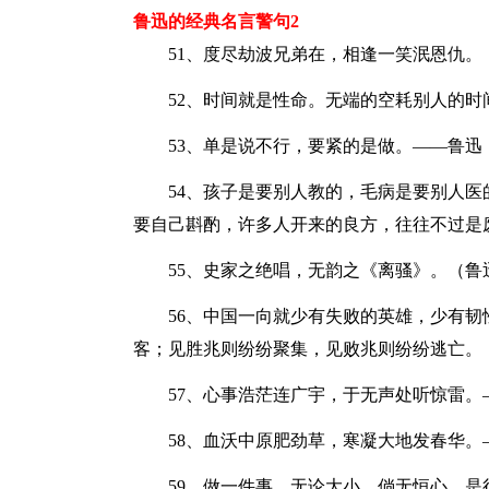
鲁迅的经典名言警句2
51、度尽劫波兄弟在，相逢一笑泯恩仇。
52、时间就是性命。无端的空耗别人的
53、单是说不行，要紧的是做。——鲁迅
54、孩子是要别人教的，毛病是要别人
要自己斟酌，许多人开来的良方，往往不过是
55、史家之绝唱，无韵之《离骚》。（鲁
56、中国一向就少有失败的英雄，少有
客；见胜兆则纷纷聚集，见败兆则纷纷逃亡。
57、心事浩茫连广宇，于无声处听惊雷。
58、血沃中原肥劲草，寒凝大地发春华。
59、做一件事，无论大小，倘无恒心，是