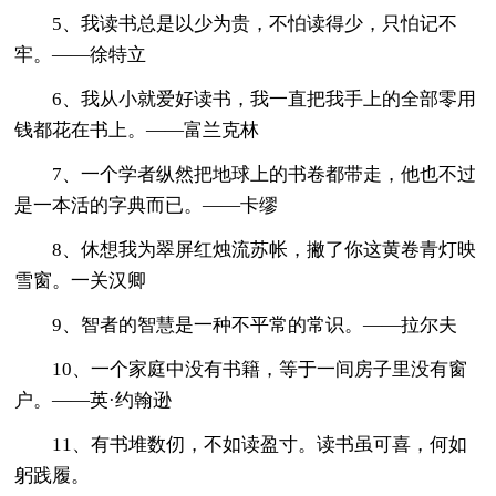
5、我读书总是以少为贵，不怕读得少，只怕记不
牢。——徐特立
6、我从小就爱好读书，我一直把我手上的全部零用
钱都花在书上。——富兰克林
7、一个学者纵然把地球上的书卷都带走，他也不过
是一本活的字典而已。——卡缪
8、休想我为翠屏红烛流苏帐，撇了你这黄卷青灯映
雪窗。一关汉卿
9、智者的智慧是一种不平常的常识。——拉尔夫
10、一个家庭中没有书籍，等于一间房子里没有窗
户。——英·约翰逊
11、有书堆数仞，不如读盈寸。读书虽可喜，何如
躬践履。