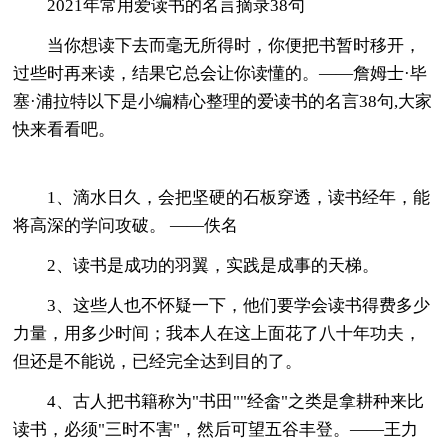
2021年常用爱读书的名言摘录38句
当你想读下去而毫无所得时，你便把书暂时移开，
过些时再来读，结果它总会让你读懂的。——詹姆士·毕
塞·浦拉特以下是小编精心整理的爱读书的名言38句,大家
快来看看吧。
1、滴水日久，会把坚硬的石板穿透，读书经年，能
将高深的学问攻破。 ——佚名
2、读书是成功的羽翼，实践是成事的天梯。
3、这些人也不怀疑一下，他们要学会读书得费多少
力量，用多少时间；我本人在这上面花了八十年功夫，
但还是不能说，已经完全达到目的了。
4、古人把书籍称为"书田""经畲"之类是拿耕种来比
读书，必须"三时不害"，然后可望五谷丰登。——王力