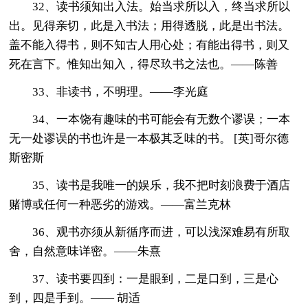
32、读书须知出入法。始当求所以入，终当求所以
出。见得亲切，此是入书法；用得透脱，此是出书法。
盖不能入得书，则不知古人用心处；有能出得书，则又
死在言下。惟知出知入，得尽玖书之法也。——陈善
33、非读书，不明理。——李光庭
34、一本饶有趣味的书可能会有无数个谬误；一本
无一处谬误的书也许是一本极其乏味的书。 [英]哥尔德
斯密斯
35、读书是我唯一的娱乐，我不把时刻浪费于酒店
赌博或任何一种恶劣的游戏。——富兰克林
36、观书亦须从新循序而进，可以浅深难易有所取
舍，自然意味详密。——朱熹
37、读书要四到：一是眼到，二是口到，三是心
到，四是手到。—— 胡适